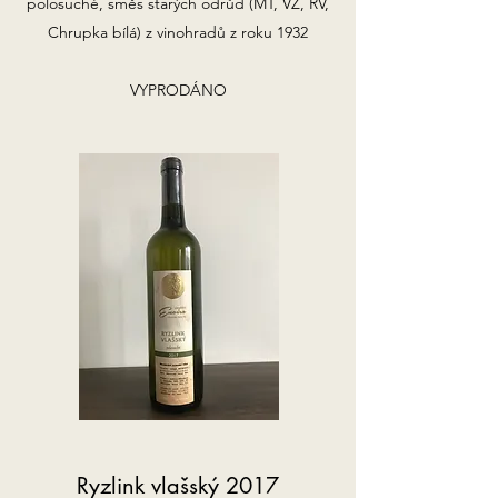
polosuché, směs starých odrůd (MT, VZ, RV,
Chrupka bílá) z vinohradů z roku 1932
VYPRODÁNO
Ryzlink vlašský 2017