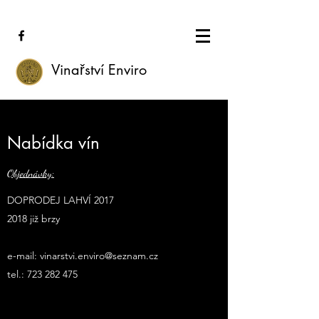
Vinařství Enviro
Nabídka vín
Objednávky:
DOPRODEJ LAHVÍ 2017
2018 již brzy
e-mail:
vinarstvi.enviro@seznam.cz
tel.:
723 282 475